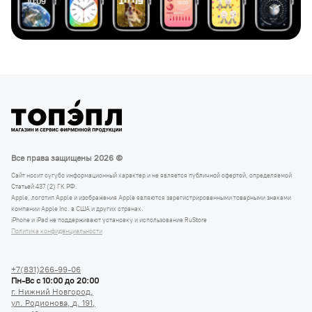
Все права защищены 2026 ©
Сайт носит сугубо информационный характер и не является публичной офертой, определяемой
Статьей 437 (2) ГК РФ.
Apple, логотип Apple и изображения Apple являются зарегистрированными товарными знаками
компании Apple Inc. в США и других странах.
iPhone и iPad не поддерживают установку и использование RuStore
Политика конфиденциальности
+7(831)266-99-06
Пн-Вс с 10:00 до 20:00
г. Нижний Новгород,
ул. Родионова,
д. 191,