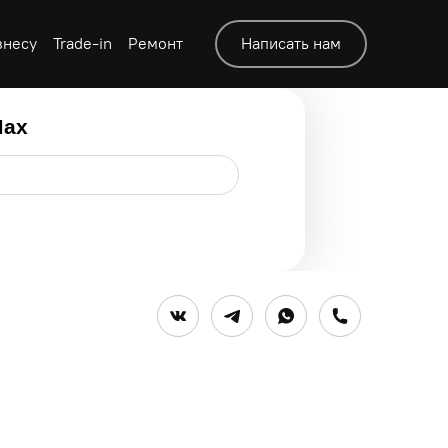
знесу
Trade-in
Ремонт
Написать нам
Max